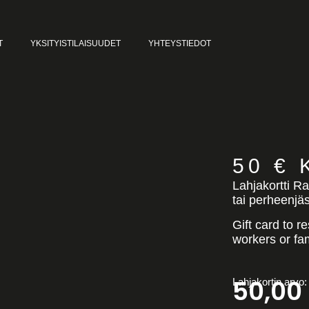
T
YKSITYISTILAISUUDET
YHTEYSTIEDOT
50 €
Lahjakortti Ra
tai perheenjä
Gift card to r
workers or fam
50,00
Lahjakortin arvo: