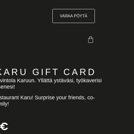
VARAA PÖYTÄ
 KARU GIFT CARD
vintola Karuun. Yllättä ystäväsi, työkaverisi
senesi!
estaurant Karu! Surprise your friends, co-
ily!
€