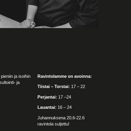
pieniin ja isoihin
Ravintolamme on avoinna:
ltointi- ja
Tiistai – Torstai
:
17 – 22
Perjantai:
17 –24
Lauantai:
16 – 24
Juhannuksena 20.6-22.6
ravintola suljettu!