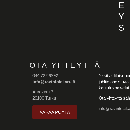
YHTEYS
OTA YHTEYTTÄ!
044 732 9992
Yksityistilaisuud
info@ravintolakaru.fi
juhliin onnistuv
koulutuspalvelut 
Aurakatu 3
20100 Turku
Ota yhteyttä säh
info@ravintolakar
VARAA PÖYTÄ