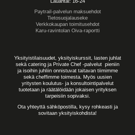
Lauantai: 16-24
Paytrail-palvelun maksuehdot
Tietosuojalauseke
Verkkokaupan toimitusehdot
Karu-ravintolan Oiva-raportti
Yksityistilaisuudet, yksityiskurssit, lasten juhlat
sekä catering ja Private Chef -palvelut pieniin
ja isoihin juhliin onnistuvat taitavan tiimimme
sekä cheffimme toimesta. Myös uusien
yritysten koulutus- ja konsultointipalvelut
tuotetaan ja räätälöidään jokaisen yrityksen
tarpeisiin sopivaksi.
Ota yhteyttä sähköpostilla, kysy rohkeasti ja
sovitaan yksityiskohdista!