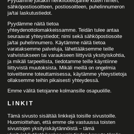
Pyydämme joitakin henkilötietojanne kuten nimen,
sähköpostiosoitteen, postiosoitteen, puhelinnumeron
ja/tai laskutustiedot.
Pyydämme näitä tietoa
yhteydenottolomakkeissamme. Teidän tulee antaa
seuraavat yhteystiedot; nimi sekä sähköpostiosoite
ja/tai puhelinnumero. Käytämme näitä tietoa
varataksemme palveluja, lähettääksemme teille
vahvistukseen tai varaukseen liittyviä yksityiskohtia,
ja mikäli tarpeellista, tiedotamme teille käyntiinne
liittyvistä muutoksista. Mikäli meillä on ongelmia
toiveittenne toteuttamisessa, käytämme yhteystietoja
ollaksemme teihin pikaisesti yhteydessä.
Emme välitä tietojanne kolmansille osapuolille.
LINKIT
Tämä sivusto sisältää linkkejä toisille sivustoille.
Huomioittehan, että emme ole vastuussa toisten
sivustojen yksityiskäytännöistä – tämä