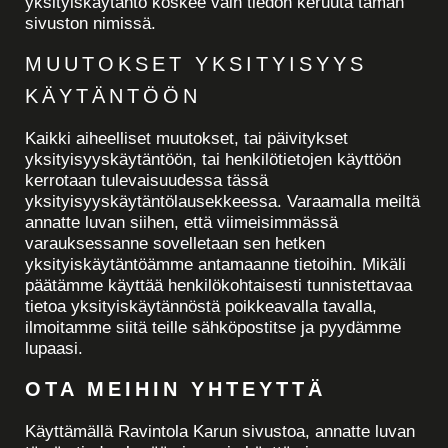
yksityiskäytäntö koskee vain tiedon keruuta tämän
sivuston nimissä.
MUUTOKSET YKSITYISYYS
KÄYTÄNTÖÖN
Kaikki aiheelliset muutokset, tai päivitykset
yksityisyyskäytäntöön, tai henkilötietojen käyttöön
kerrotaan tulevaisuudessa tässä
yksityisyyskäytäntölausekkeessa. Varaamalla meiltä
annatte luvan siihen, että viimeisimmässä
varauksessanne sovelletaan sen hetken
yksityiskäytäntöämme antamaanne tietoihin. Mikäli
päätämme käyttää henkilökohtaisesti tunnistettavaa
tietoa yksityiskäytännöstä poikkeavalla tavalla,
ilmoitamme siitä teille sähköpostitse ja pyydämme
lupaasi.
OTA MEIHIN YHTEYTTÄ
Käyttämällä Ravintola Karun sivustoa, annatte luvan